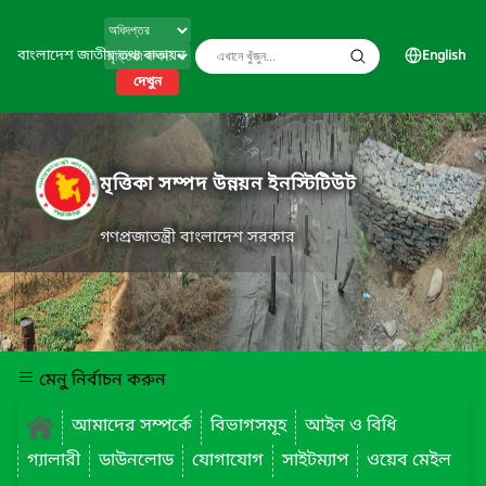
বাংলাদেশ জাতীয় তথ্য বাতায়ন
English
দেখুন
মৃত্তিকা সম্পদ উন্নয়ন ইনস্টিটিউট
গণপ্রজাতন্ত্রী বাংলাদেশ সরকার
মেনু নির্বাচন করুন
আমাদের সম্পর্কে
বিভাগসমূহ
আইন ও বিধি
গ্যালারী
ডাউনলোড
যোগাযোগ
সাইটম্যাপ
ওয়েব মেইল