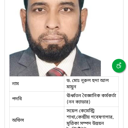
ড. মোঃ নূরুল হুদা আল
নাম
মামুন
ঊর্ধ্বতন বৈজ্ঞানিক কর্মকর্তা
পদবি
(নন ক্যাডার)
সয়েল কেমেস্ট্রি
শাখা,কেন্দ্রীয় গবেষণাগার,
অফিস
মৃত্তিকা সম্পদ উন্নয়ন