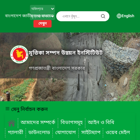
বাংলাদেশ জাতীয় তথ্য বাতায়ন
English
দেখুন
মৃত্তিকা সম্পদ উন্নয়ন ইনস্টিটিউট
গণপ্রজাতন্ত্রী বাংলাদেশ সরকার
মেনু নির্বাচন করুন
আমাদের সম্পর্কে
বিভাগসমূহ
আইন ও বিধি
গ্যালারী
ডাউনলোড
যোগাযোগ
সাইটম্যাপ
ওয়েব মেইল