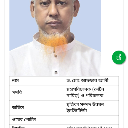
নাম
ড. মোঃ আফছার আলী
মহাপরিচালক (রুটিন
পদবি
দায়িত্ব) ও পরিচালক
মৃত্তিকা সম্পদ উন্নয়ন
অফিস
ইনস্টিটিউট।
ওয়েব পোর্টল