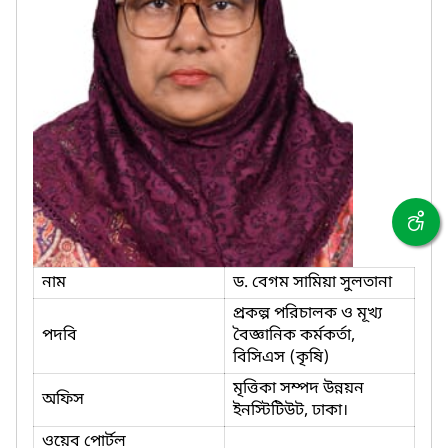
নাম
ড. বেগম সামিয়া সুলতানা
প্রকল্প পরিচালক ও মূখ্য
পদবি
বৈজ্ঞানিক কর্মকর্তা,
বিসিএস (কৃষি)
মৃত্তিকা সম্পদ উন্নয়ন
অফিস
ইনস্টিটিউট, ঢাকা।
ওয়েব পোর্টল