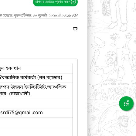
আপনার মতামত প্রদান করুন
া হয়েছে: বৃহস্পতিবার, ৩০ জুলাই, ২০২৬ এ ০৩:১৮ PM
ুল হক খান
 বৈজ্ঞানিক কর্মকর্তা (নন ক্যাডার)
 সম্পদ উন্নয়ন ইনস্টিটিউট,আঞ্চলিক
ার, নোয়াখালী।
srdi75
@gmail.com