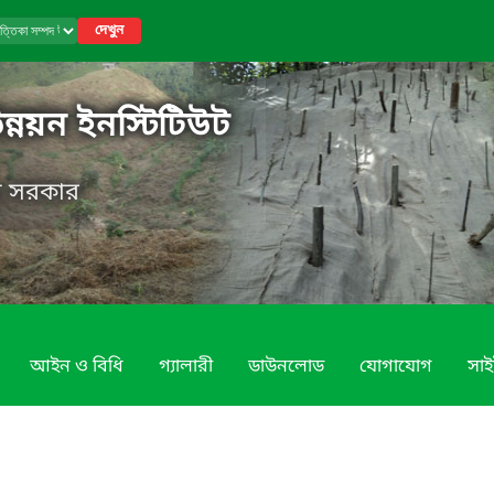
দেখুন
উন্নয়ন ইনস্টিটিউট
েশ সরকার
আইন ও বিধি
গ্যালারী
ডাউনলোড
যোগাযোগ
সাই