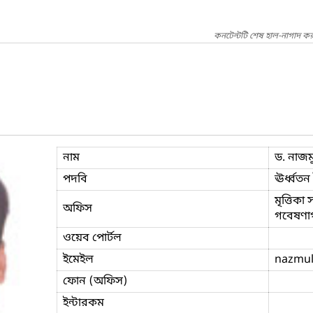
কনটেন্টটি শেষ হাল-নাগাদ কর
নাম
ড. নাজম
পদবি
ঊর্ধ্বতন
মৃত্তিকা
অফিস
গবেষণাগ
ওয়েব পোর্টল
ইমেইল
nazmul
ফোন (অফিস)
ইন্টারকম