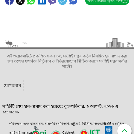
আপনার মতামত প্রদান করুন
এই ওয়েবসাইটে প্রকাশিত সকল তথ্য সংশ্লিষ্ট দপ্তর কর্তৃক নিয়মিত হালনাগাদ করা
হয়। তথ্যের যথার্থতা, নির্ভুলতা ও নির্ভরযোগ্যতা নিশ্চিত করতে সংশ্লিষ্ট দপ্তর সর্বদা
সচেষ্ট।
যোগাযোগ
সাইটটি শেষ হাল-নাগাদ করা হয়েছে: বৃহস্পতিবার, ৬ আগস্ট, ২০২৬ এ
১৯:০১:০৮
পরিকল্পনা এবং বাস্তবায়ন: মন্ত্রিপরিষদ বিভাগ, এটুআই, বিসিসি, ডিওআইসিটি ও বেসিস।
কারিগরি সহায়তা