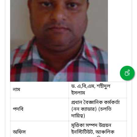
ড. এ,বি,এম, শহীদুল
নাম
ইসলাম
প্রধান বৈজ্ঞানিক কর্মকর্তা
পদবি
(নন ক্যাডার) (চলতি
দায়িত্ব)
মৃত্তিকা সম্পদ উন্নয়ন
অফিস
ইনস্টিটিউট, আঞ্চলিক