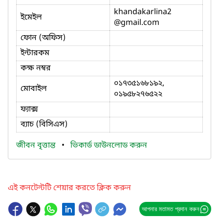
khandakarlina2
ইমেইল
@gmail.com
ফোন (অফিস)
ইন্টারকম
কক্ষ নম্বর
০১৭৩৫১৬৮১৯২,
মোবাইল
০১৯৫৮২৭৬৫২২
ফ্যাক্স
ব্যাচ (বিসিএস)
জীবন বৃত্তান্ত
•
ভিকার্ড ডাউনলোড করুন
এই কনটেন্টটি শেয়ার করতে ক্লিক করুন
আপনার মতামত প্রদান করুন