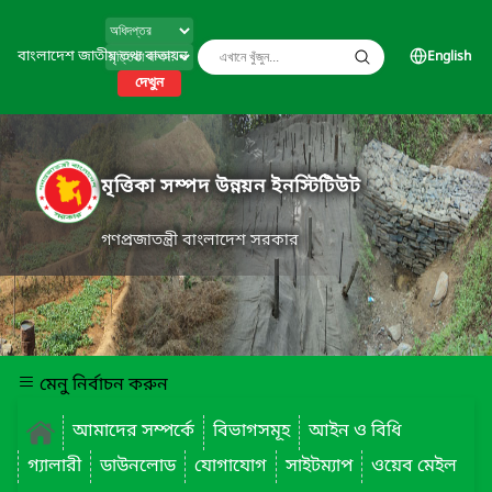
বাংলাদেশ জাতীয় তথ্য বাতায়ন
English
দেখুন
মৃত্তিকা সম্পদ উন্নয়ন ইনস্টিটিউট
গণপ্রজাতন্ত্রী বাংলাদেশ সরকার
মেনু নির্বাচন করুন
আমাদের সম্পর্কে
বিভাগসমূহ
আইন ও বিধি
গ্যালারী
ডাউনলোড
যোগাযোগ
সাইটম্যাপ
ওয়েব মেইল