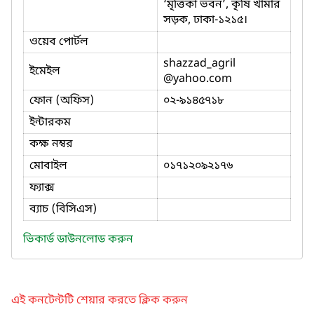
‘মৃত্তিকা ভবন’, কৃষি খামার
সড়ক, ঢাকা-১২১৫।
ওয়েব পোর্টল
shazzad_agril
ইমেইল
@yahoo.com
ফোন (অফিস)
০২-৯১৪৫৭১৮
ইন্টারকম
কক্ষ নম্বর
মোবাইল
০১৭১২০৯২১৭৬
ফ্যাক্স
ব্যাচ (বিসিএস)
ভিকার্ড ডাউনলোড করুন
এই কনটেন্টটি শেয়ার করতে ক্লিক করুন