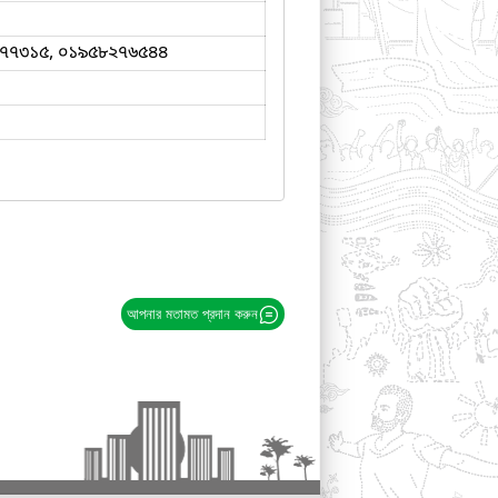
৭৭৩১৫, ০১৯৫৮২৭৬৫৪৪
আপনার মতামত প্রদান করুন