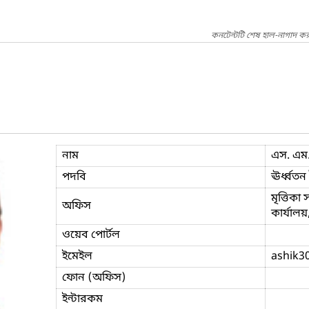
কনটেন্টটি শেষ হাল-নাগাদ কর
নাম
এস. এম
পদবি
ঊর্ধ্বতন
মৃত্তিকা
অফিস
কার্যাল
ওয়েব পোর্টল
ইমেইল
ashik3
ফোন (অফিস)
ইন্টারকম