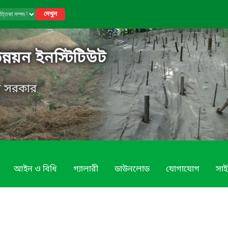
দেখুন
উন্নয়ন ইনস্টিটিউট
েশ সরকার
আইন ও বিধি
গ্যালারী
ডাউনলোড
যোগাযোগ
সাই