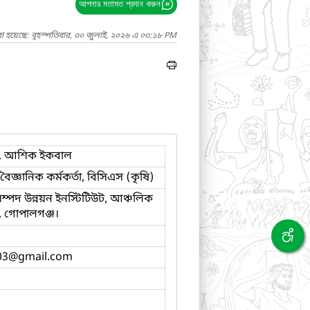
আপনার মতামত প্রদান করুন
া হয়েছে: বৃহস্পতিবার, ৩০ জুলাই, ২০২৬ এ ০৩:১৮ PM
. আশিক ইকবাল
 বৈজ্ঞানিক কর্মকর্তা, বিসিএস (কৃষি)
 সম্পদ উন্নয়ন ইনস্টিটিউট, আঞ্চলিক
য়, গোপালগঞ্জ।
03
@gmail.com