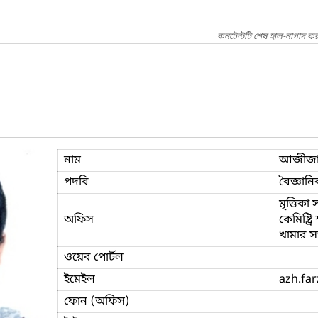
কনটেন্টটি শেষ হাল-নাগাদ কর
নাম
আজীজা
পদবি
বৈজ্ঞানি
মৃত্তিকা
অফিস
কেমিষ্ট্র
খামার স
ওয়েব পোর্টল
ইমেইল
azh.fa
ফোন (অফিস)