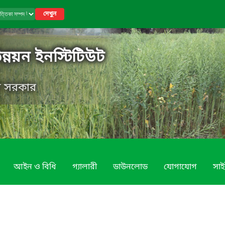
দেখুন
উন্নয়ন ইনস্টিটিউট
েশ সরকার
আইন ও বিধি
গ্যালারী
ডাউনলোড
যোগাযোগ
সাই