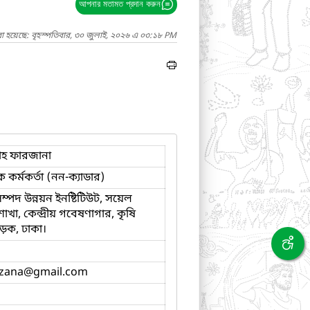
আপনার মতামত প্রদান করুন
া হয়েছে: বৃহস্পতিবার, ৩০ জুলাই, ২০২৬ এ ০৩:১৮ PM
হ ফারজানা
ক কর্মকর্তা (নন-ক্যাডার)
 সম্পদ উন্নয়ন ইনষ্টিটিউট, সয়েল
ি শাখা, কেন্দ্রীয় গবেষণাগার, কৃষি
ড়ক, ঢাকা।
rzana
@gmail.com