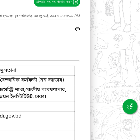
আপনার মতামত প্রদান করুন
া হয়েছে: বৃহস্পতিবার, ৩০ জুলাই, ২০২৬ এ ০৩:১৮ PM
সুলতানা
 বৈজ্ঞানিক কর্মকর্তা (নন ক্যাডার)
েস্ট্রি শাখা,কেন্দ্রীয় গবেষণাগার,
্নয়ন ইনস্টিটিউট, ঢাকা।
di.gov.bd