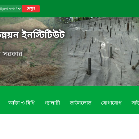
দেখুন
উন্নয়ন ইনস্টিটিউট
েশ সরকার
আইন ও বিধি
গ্যালারী
ডাউনলোড
যোগাযোগ
সাই