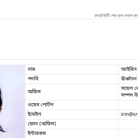
কনটেন্টটি শেষ হাল-নাগাদ কর
নাম
আইরিন 
পদবি
ঊর্ধ্বতন
সয়েল কেম
অফিস
সম্পদ উন
ওয়েব পোর্টল
ইমেইল
irin
@sr
ফোন (অফিস)
ইন্টারকম