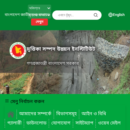
বাংলাদেশ জাতীয় তথ্য বাতায়ন
English
দেখুন
মৃত্তিকা সম্পদ উন্নয়ন ইনস্টিটিউট
গণপ্রজাতন্ত্রী বাংলাদেশ সরকার
মেনু নির্বাচন করুন
আমাদের সম্পর্কে
বিভাগসমূহ
আইন ও বিধি
গ্যালারী
ডাউনলোড
যোগাযোগ
সাইটম্যাপ
ওয়েব মেইল