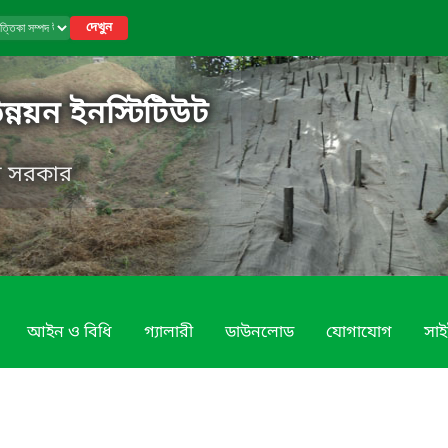
দেখুন
উন্নয়ন ইনস্টিটিউট
েশ সরকার
আইন ও বিধি
গ্যালারী
ডাউনলোড
যোগাযোগ
সাই