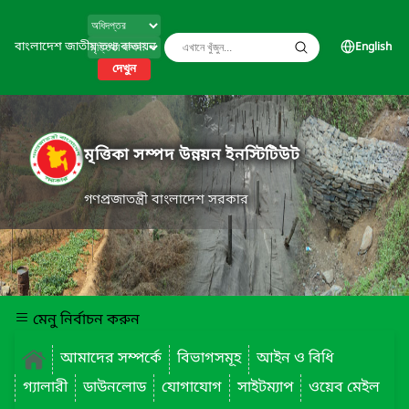
বাংলাদেশ জাতীয় তথ্য বাতায়ন
English
দেখুন
মৃত্তিকা সম্পদ উন্নয়ন ইনস্টিটিউট
গণপ্রজাতন্ত্রী বাংলাদেশ সরকার
মেনু নির্বাচন করুন
আমাদের সম্পর্কে
বিভাগসমূহ
আইন ও বিধি
গ্যালারী
ডাউনলোড
যোগাযোগ
সাইটম্যাপ
ওয়েব মেইল