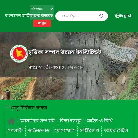
বাংলাদেশ জাতীয় তথ্য বাতায়ন
English
দেখুন
মৃত্তিকা সম্পদ উন্নয়ন ইনস্টিটিউট
গণপ্রজাতন্ত্রী বাংলাদেশ সরকার
মেনু নির্বাচন করুন
আমাদের সম্পর্কে
বিভাগসমূহ
আইন ও বিধি
গ্যালারী
ডাউনলোড
যোগাযোগ
সাইটম্যাপ
ওয়েব মেইল