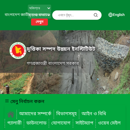
বাংলাদেশ জাতীয় তথ্য বাতায়ন
English
দেখুন
মৃত্তিকা সম্পদ উন্নয়ন ইনস্টিটিউট
গণপ্রজাতন্ত্রী বাংলাদেশ সরকার
মেনু নির্বাচন করুন
আমাদের সম্পর্কে
বিভাগসমূহ
আইন ও বিধি
গ্যালারী
ডাউনলোড
যোগাযোগ
সাইটম্যাপ
ওয়েব মেইল